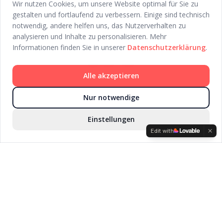
Wir nutzen Cookies, um unsere Website optimal für Sie zu
gestalten und fortlaufend zu verbessern. Einige sind technisch
Premium Personaldienstleister für gehobene Eventgastronomie.
notwendig, andere helfen uns, das Nutzerverhalten zu
Seit 2019.
analysieren und Inhalte zu personalisieren. Mehr
Informationen finden Sie in unserer
Datenschutzerklärung
.
NAVIGATION
Alle akzeptieren
Home
Über uns
Nur notwendige
Für Bewerber
Einstellungen
Für Kunden
Edit with
Kontakt
LEISTUNGEN
Servicekräfte
Barkräfte
Serviceleiter